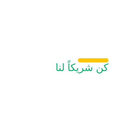
كن شريكاً لنا
نحن نقدم لك إمكانية الوصول إلى ملايين
العملاء وبنية تحتية قوية تتولى إدارة
العملية بأكملها نيابة عنك؛ من عرض
منتجك حتى تسليمه إلى أبواب عملائك.