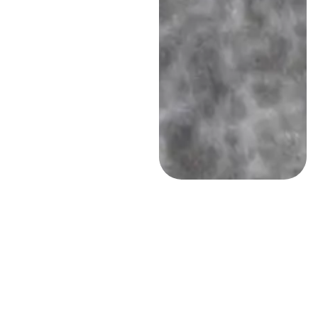
ما هو مرسول؟
يأتي اسم مرسول من الجذر العربي “راسل”
والذي يعني “إرسال”، ويمكن أن تعني أشكال
مختلفة من الكلمة من الجذر “رسول” أو
“مندوب” أو “مبعوث”. وكما تشير الكلمة، فأنت
تفوض شخصًا نيابة عنك للقيام بشيء ما من