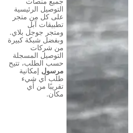
جميع منصات
التوصيل الرئيسية
على كل من متجر
تطبيقات آبل
ومتجر جوجل بلاي.
وبفضل شبكة كبيرة
من شركات
التوصيل المسجلة
حسب الطلب، تتيح
مرسول
إمكانية
طلب أي شيء
تقريبًا من أي
مكان.