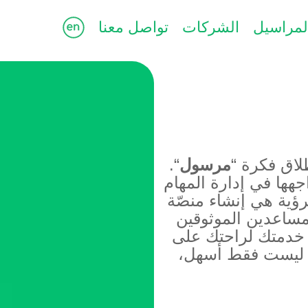
لمراسيل
الشركات
تواصل معنا
لاق فكرة “
مرسول
“.
هها في إدارة المهام
رؤية هي إنشاء منصّة
مساعدين الموثوقين
ح خدمتك لراحتك على
ة ليست فقط أسهل،